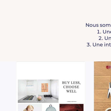
Nous somme
Une
Un
Une int