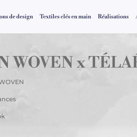
ions de design
Textiles clés en main
Réalisations
 WOVEN x TÉLA
L WOVEN
ances
ok