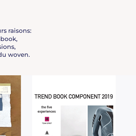
rs raisons:
sbook,
ions,
 du woven.