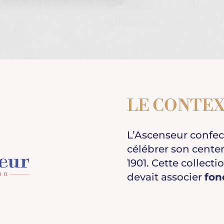
LE CONTE
L’Ascenseur confect
célébrer son centen
1901. Cette collect
devait associer
fon